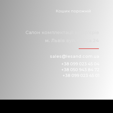
Кошик порожній
Салон комплектації інтер'єрів
м. Львів вул. Стуса 24
sales@lesand.com.ua
+38 099 023 45 04
+38 050 943 84 72
+38 099 023 45 01